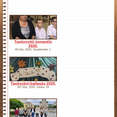
Tanévnyitó ünnepély
2020.
40 kép
,
2020. Szeptember 1.
Tanévzáró-ballagás 2020.
167 kép
,
2020. Június 18.