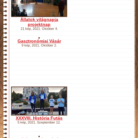
Állatok világnapja
projektnap
21 kép
,
2021. Október 4.
Gasztronómiai Vásár
9 kép
,
2021. Október 2.
XXXVIII. História Futás
5 kép
,
2021. Szeptember 12.