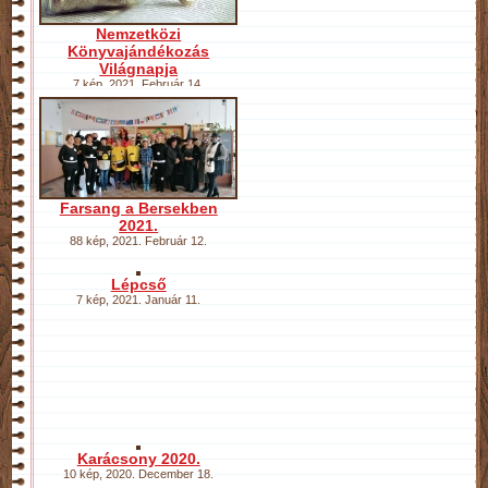
Nemzetközi
Könyvajándékozás
Világnapja
7 kép
,
2021. Február 14.
Farsang a Bersekben
2021.
88 kép
,
2021. Február 12.
Lépcső
7 kép
,
2021. Január 11.
Karácsony 2020.
10 kép
,
2020. December 18.