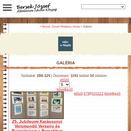
>
Bersek József Általános Iskola
> Galéria
GALÉRIA
Találatok:
289-325
| Összesen:
1191
találat
34
oldalon.
előző
következő
előző
6
7
8
9
10
11
12
következő
25. Jubileumi Karácsonyi
Versmondó Verseny és
Rajzpályázat a Bersekben