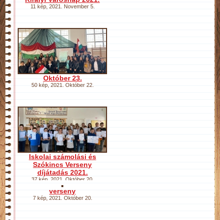
11 kép
,
2021. November 5.
Október 23.
50 kép
,
2021. Október 22.
Iskolai számolási és
Szókincs Verseny
díjátadás 2021.
37 kép
,
2021. Október 20.
verseny
7 kép
,
2021. Október 20.