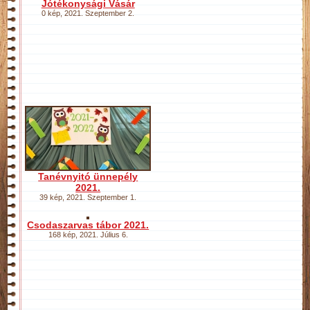
Jótékonysági Vásár
0 kép
,
2021. Szeptember 2.
Tanévnyitó ünnepély
2021.
39 kép
,
2021. Szeptember 1.
Csodaszarvas tábor 2021.
168 kép
,
2021. Július 6.