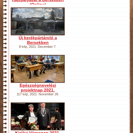
(Online)
8 kép
,
2021. December 9.
Új kerékpártároló a
Bersekben
8 kép
,
2021. December 7.
Egészségnevelési
projektnap 2021.
117 kép
,
2021. November 26.
Királyi Városnap 2021.