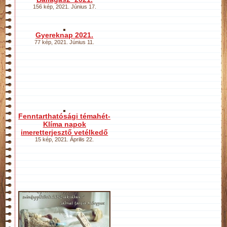
156 kép
,
2021. Június 17.
Gyereknap 2021.
77 kép
,
2021. Június 11.
Fenntarthatósági témahét-
Klíma napok
imeretterjesztő vetélkedő
15 kép
,
2021. Április 22.